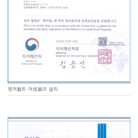
엥커볼트 어셈블리 설치