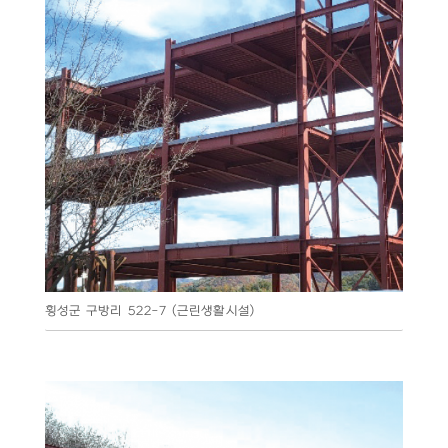
횡성군 구방리 522-7 (근린생활시설)