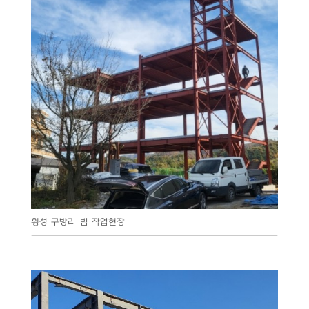
횡성 구방리 빔 작업현장