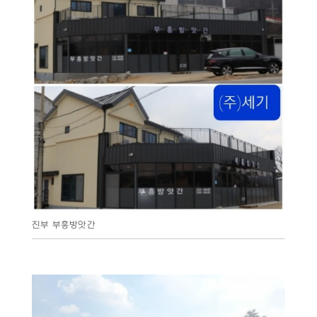
진부 부흥방앗간