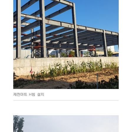
제천마트 H빔 설치