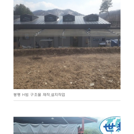
봉평 H빔 구조물 제작,설치작업